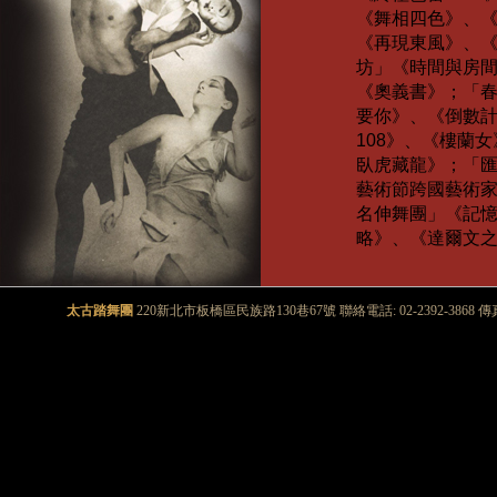
《舞相四色》、
《再現東風》、
坊」《時間與房
《奧義書》；「
要你》、《倒數
108
》、《樓蘭女
臥虎藏龍》；「
藝術節跨國藝術
名伸舞團」《記
略》、《達爾文
太古踏舞團
220新北市板橋區民族路130巷67號 聯絡電話: 02-2392-3868 傳真號碼