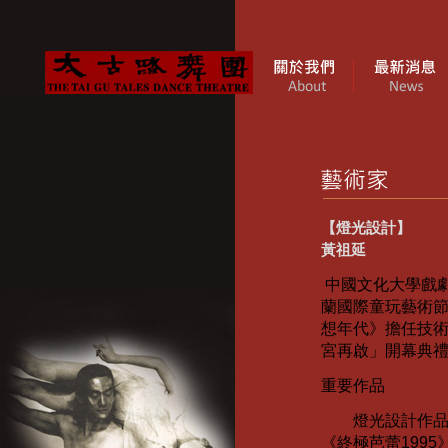
【燈光設計】
黃祖延
中國文化大學戲
蘭國際童玩藝術
想年代》擔任技
宮再啟」開幕典
重要作品
燈光設計作品包
《終極芭蕾
1995